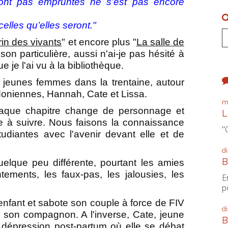
’ont pas empruntés ne s’est pas encore
celles qu’elles seront."
in des vivants
" et encore plus "
La salle de
son particulière, aussi n'ai-je pas hésité à
je l'ai vu à la bibliothèque.
s jeunes femmes dans la trentaine, autour
oniennes, Hannah, Cate et Lissa.
m
chaque chapitre change de personnage et
L
ile à suivre. Nous faisons la connaissance
"
 étudiantes avec l'avenir devant elle et de
d
B
quelque peu différente, pourtant les amies
ntements, les faux-pas, les jalousies, les
E
p
enfant et sabote son couple à force de FIV
d
son compagnon. A l'inverse, Cate, jeune
B
dépression post-partum où elle se débat