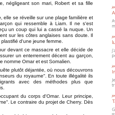
le, négligeant son mari, Robert et sa fille
j
A
 elle se réveille sur une plage familière et
A
arçon qui ressemble à Liam. Il ne s'est
m'
çu un coup qui lui a cassé la nuque. Un
t sur les côtes anglaises sans doute. Il
j
it plastifié d'une jeune femme.
l
our devant ce massacre et elle décide de
j
po
'assurer un enterrement décent au garçon,
l se nomme Omar et est Somalien.
j
uête plutôt déjantée, où nous découvrons
I
nseurs du royaume". En toute illégalité ils
J
migrants avec des méthodes plus que
t
is.
'occupant du corps d'Omar. Leur principe,
j
T
me". Le contraire du projet de Cherry. Dès
G
t