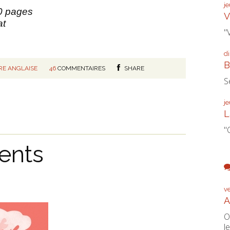
je
0 pages
V
at
"V
d
B
RE ANGLAISE
46
COMMENTAIRES
SHARE
S
je
L
"
ents
v
A
O
le