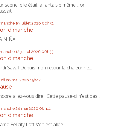
ur scène, elle était la fantaisie même .. on
assait...
imanche 19
juillet 2026
06h31
on dimanche
A NIÑA
imanche 12
juillet 2026
06h33
on dimanche
ordi Savall Depuis mon retour la chaleur ne...
eudi 28
mai 2026
15h42
ause
ncore allez-vous dire ! Cette pause-ci n'est pas...
imanche 24
mai 2026
06h11
on dimanche
ame Félicity Lott s'en est allée .. ...