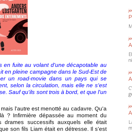
j
P
M
j
A
E
n
os en fuite au volant d'une décapotable au
 fait en pleine campagne dans le Sud-Est de
j
giner un road-movie dans un pays qui se
A
t, selon la circulation, mais elle ne s'est
C
. Sauf qu'ils sont trois à bord, et que l'un
g
j
 mais l'autre est menotté au cadavre. Qu'a
A
r là ? Infirmière dépassée au moment du
L
s drames successifs auxquels elle était
m
e son fils Liam était en détresse. Il s'est