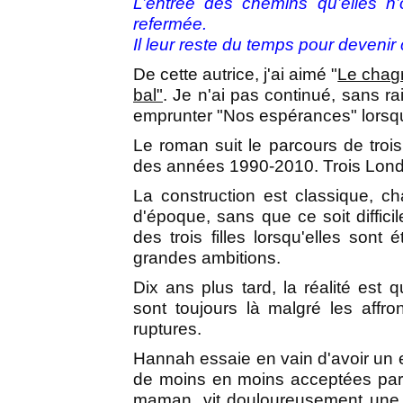
L’entrée des chemins qu’elles n
refermée.
Il leur reste du temps pour devenir 
De cette autrice, j'ai aimé "
Le chagr
bal"
. Je n'ai pas continué, sans rai
emprunter "Nos espérances" lorsque 
Le roman suit le parcours de troi
des années 1990-2010. Trois Lond
La construction est classique, 
d'époque, sans que ce soit diffic
des trois filles lorsqu'elles sont
grandes ambitions.
Dix ans plus tard, la réalité est 
sont toujours là malgré les affro
ruptures.
Hannah essaie en vain d'avoir un 
de moins en moins acceptées par 
maman, vit douloureusement une 