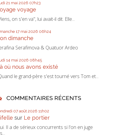
udi 21
mai 2026
07h23
oyage voyage
iens, on s'en va", lui avait-il dit. Elle...
imanche 17
mai 2026
06h24
on dimanche
erafina Serafimova & Quatuor Ardeo
udi 14
mai 2026
08h45
à où nous avons existé
Quand le grand-père s'est tourné vers Tom et...
COMMENTAIRES RÉCENTS
endredi 07
août 2026
11h02
ifelle
sur
Le portier
ui. Il a de sérieux concurrents si l'on en juge
s...