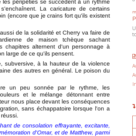
e les péripéties se succèdent à un rythme
s'enchaînent. La caricature de certains
m
 (encore que je crains fort qu'ils existent
P
U
aussi de la solidarité et Cherry va faire de
t
gardienne de maison tchèque sachant
 chapitres alternent d'un personnage à
on large de ce qu'ils pensent.
e, subversive, à la hauteur de la violence
A
aine des autres en général. Le poison du
A
I
ture un peu sonnée par le rythme, les
ouleurs et le mélange détonnant entre
uteur nous place devant les conséquences
igration, sans échappatoire lorsque l'on a
 réussi.
ant de consolation effrayante, excitante,
mémoration d'Omar, et de Matthew, parmi