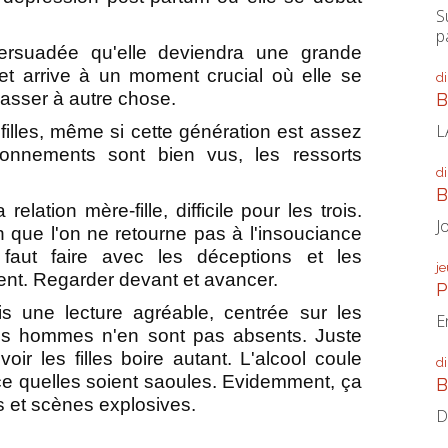
S
p
 persuadée qu'elle deviendra une grande
 et arrive à un moment crucial où elle se
d
passer à autre chose.
B
L
 filles, même si cette génération est assez
ionnements sont bien vus, les ressorts
d
B
relation mère-fille, difficile pour les trois.
J
 que l'on ne retourne pas à l'insouciance
faut faire avec les déceptions et les
j
ent. Regarder devant et avancer.
P
s une lecture agréable, centrée sur les
E
es hommes n'en sont pas absents. Juste
oir les filles boire autant. L'alcool coule
d
 ce quelles soient saoules. Evidemment, ça
B
 et scènes explosives.
D