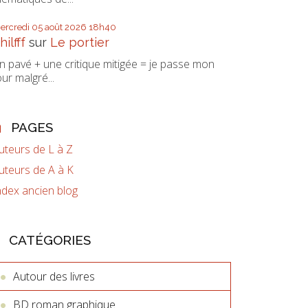
ercredi 05
août 2026
18h40
hilfff
sur
Le portier
n pavé + une critique mitigée = je passe mon
our malgré...
PAGES
uteurs de L à Z
uteurs de A à K
ndex ancien blog
CATÉGORIES
Autour des livres
BD roman graphique