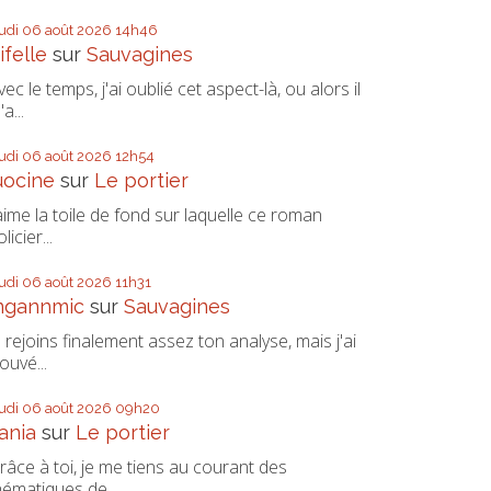
eudi 06
août 2026
14h46
ifelle
sur
Sauvagines
vec le temps, j'ai oublié cet aspect-là, ou alors il
a...
eudi 06
août 2026
12h54
uocine
sur
Le portier
'aime la toile de fond sur laquelle ce roman
licier...
eudi 06
août 2026
11h31
ngannmic
sur
Sauvagines
e rejoins finalement assez ton analyse, mais j'ai
rouvé...
eudi 06
août 2026
09h20
ania
sur
Le portier
râce à toi, je me tiens au courant des
hématiques de...