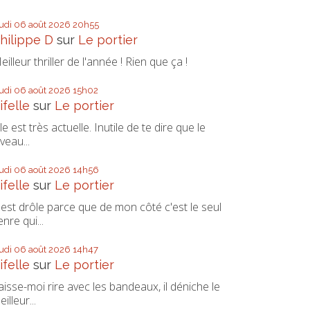
eudi 06
août 2026
20h55
hilippe D
sur
Le portier
eilleur thriller de l'année ! Rien que ça !
eudi 06
août 2026
15h02
ifelle
sur
Le portier
lle est très actuelle. Inutile de te dire que le
iveau...
eudi 06
août 2026
14h56
ifelle
sur
Le portier
'est drôle parce que de mon côté c'est le seul
enre qui...
eudi 06
août 2026
14h47
ifelle
sur
Le portier
aisse-moi rire avec les bandeaux, il déniche le
eilleur...