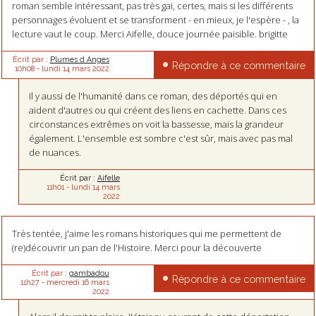
roman semble intéressant, pas très gai, certes, mais si les différents
personnages évoluent et se transforment - en mieux, je l'espère - , la
lecture vaut le coup. Merci Aifelle, douce journée paisible. brigitte
Écrit par :
Plumes d Anges
Répondre à ce commentaire
10h08
-
lundi 14
mars 2022
Il y aussi de l'humanité dans ce roman, des déportés qui en
aident d'autres ou qui créent des liens en cachette. Dans ces
circonstances extrêmes on voit la bassesse, mais la grandeur
également. L'ensemble est sombre c'est sûr, mais avec pas mal
de nuances.
Écrit par :
Aifelle
11h01
-
lundi 14
mars
2022
Très tentée, j'aime les romans historiques qui me permettent de
(re)découvrir un pan de l'Histoire. Merci pour la découverte
Écrit par :
gambadou
Répondre à ce commentaire
11h27
-
mercredi 16
mars
2022