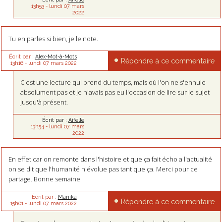
13h53
-
lundi 07
mars
2022
Tu en parles si bien, je le note.
Écrit par :
Alex-Mot-à-Mots
Répondre à ce commentaire
13h16
-
lundi 07
mars 2022
C'est une lecture qui prend du temps, mais où l'on ne s'ennuie
absolument pas et je n'avais pas eu l'occasion de lire sur le sujet
jusqu'à présent.
Écrit par :
Aifelle
13h54
-
lundi 07
mars
2022
En effet car on remonte dans l'histoire et que ça fait écho a l'actualité
on se dit que l'humanité n'évolue pas tant que ça. Merci pour ce
partage. Bonne semaine
Écrit par :
Manika
Répondre à ce commentaire
15h01
-
lundi 07
mars 2022