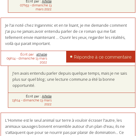
Écrit par :
Aifelle
07h53
-
dimanche 13
mars 2022
Je l'ai noté chez Ingannmic et en te lisant, je me demande comment
j'ai pu ne jamais avoir entendu parler de ce roman qui me fait
tellement envie maintenant ... Ouvrir les yeux, regarder les réalités,
voilà qui parait important.
Écrit par :
athalie
Répondre à ce commentaire
09h14
-
dimanche 13
mars
2022
J'en avais entendu parler depuis quelque temps, mais je ne sais
plus sur quel blog ; une lecture commune a été la bonne
opportunité.
Écrit par :
Aifelle
13h14
-
dimanche 13
mars
2022
L'Homme est le seul animal sur terre à vouloir écraser l'autre, les
animaux sauvages boivent ensemble autour d'un plan d'eau, ils ne
s'attaquent que pour se nourrir pas par plaisir de domination... Ce