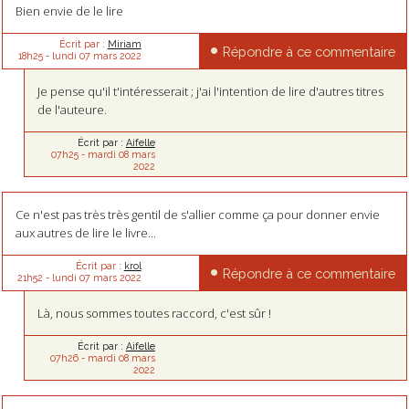
Bien envie de le lire
Écrit par :
Miriam
Répondre à ce commentaire
18h25
-
lundi 07
mars 2022
Je pense qu'il t'intéresserait ; j'ai l'intention de lire d'autres titres
de l'auteure.
Écrit par :
Aifelle
07h25
-
mardi 08
mars
2022
Ce n'est pas très très gentil de s'allier comme ça pour donner envie
aux autres de lire le livre...
Écrit par :
krol
Répondre à ce commentaire
21h52
-
lundi 07
mars 2022
Là, nous sommes toutes raccord, c'est sûr !
Écrit par :
Aifelle
07h26
-
mardi 08
mars
2022