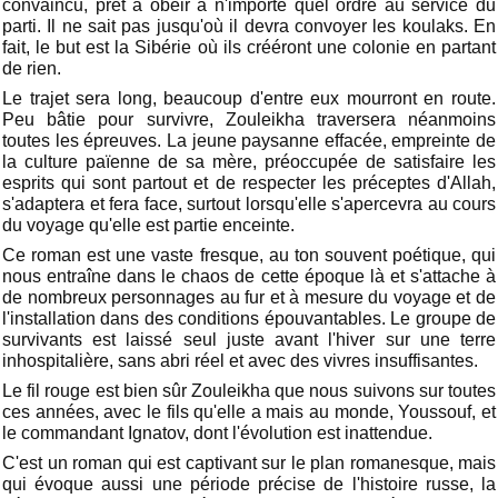
convaincu, prêt à obéir à n'importe quel ordre au service du
parti. Il ne sait pas jusqu'où il devra convoyer les koulaks. En
fait, le but est la Sibérie où ils crééront une colonie en partant
de rien.
Le trajet sera long, beaucoup d'entre eux mourront en route.
Peu bâtie pour survivre, Zouleikha traversera néanmoins
toutes les épreuves. La jeune paysanne effacée, empreinte de
la culture païenne de sa mère, préoccupée de satisfaire les
esprits qui sont partout et de respecter les préceptes d'Allah,
s'adaptera et fera face, surtout lorsqu'elle s'apercevra au cours
du voyage qu'elle est partie enceinte.
Ce roman est une vaste fresque, au ton souvent poétique, qui
nous entraîne dans le chaos de cette époque là et s'attache à
de nombreux personnages au fur et à mesure du voyage et de
l'installation dans des conditions épouvantables. Le groupe de
survivants est laissé seul juste avant l'hiver sur une terre
inhospitalière, sans abri réel et avec des vivres insuffisantes.
Le fil rouge est bien sûr Zouleikha que nous suivons sur toutes
ces années, avec le fils qu'elle a mais au monde, Youssouf, et
le commandant Ignatov, dont l'évolution est inattendue.
C'est un roman qui est captivant sur le plan romanesque, mais
qui évoque aussi une période précise de l'histoire russe, la