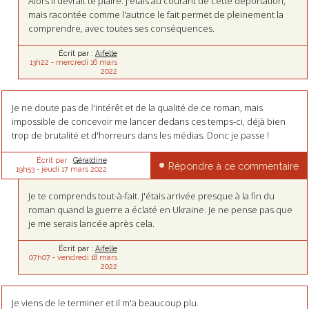
Alors il devrait te plaire. J'étais au courant de cette déportation,
mais racontée comme l'autrice le fait permet de pleinement la
comprendre, avec toutes ses conséquences.
Écrit par :
Aifelle
13h22
-
mercredi 16
mars
2022
Je ne doute pas de l'intérêt et de la qualité de ce roman, mais
impossible de concevoir me lancer dedans ces temps-ci, déjà bien
trop de brutalité et d'horreurs dans les médias. Donc je passe !
Écrit par :
Géraldine
Répondre à ce commentaire
19h53
-
jeudi 17
mars 2022
Je te comprends tout-à-fait. J'étais arrivée presque à la fin du
roman quand la guerre a éclaté en Ukraine. Je ne pense pas que
je me serais lancée après cela.
Écrit par :
Aifelle
07h07
-
vendredi 18
mars
2022
Je viens de le terminer et il m'a beaucoup plu.