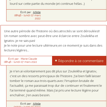
lourd sur cette partie du monde (et continue hélas ..)
Écrit par :
Aifelle
08h56
-
lundi 07
mars
2022
Une autre période de l'histoire où des atrocités se sont déroulées!!
Un roman sombre avec peut-être une éclaircie entre Zouleikha et
Ignatov..je ne sais pas!
Je le note pour une lecture ultérieure,en ce moment je suis dans des
lectures légères...
Écrit par :
Marie Claude
Répondre à ce commentaire
08h46
-
lundi 07
mars 2022
Je n'en ai volontairement pas dit plus sur Zouleikha et Ignatov,
c'est un des ressorts principaux de l'histoire. J'ai bien failli laisser
tomber le roman aux trois-quarts avec l'irruption brutale de
l'actualité, ça me paraissait trop dur de continuer et finalement le
l'ai terminé quand même. Mais j'ai pris une lecture légère pour
enchaîner, j'en avais besoin.
Écrit par :
Aifelle
09h00
-
lundi 07
mars