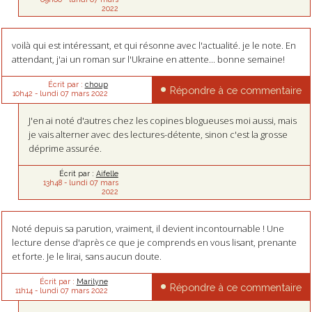
2022
voilà qui est intéressant, et qui résonne avec l'actualité. je le note. En
attendant, j'ai un roman sur l'Ukraine en attente... bonne semaine!
Écrit par :
choup
Répondre à ce commentaire
10h42
-
lundi 07
mars 2022
J'en ai noté d'autres chez les copines blogueuses moi aussi, mais
je vais alterner avec des lectures-détente, sinon c'est la grosse
déprime assurée.
Écrit par :
Aifelle
13h48
-
lundi 07
mars
2022
Noté depuis sa parution, vraiment, il devient incontournable ! Une
lecture dense d'après ce que je comprends en vous lisant, prenante
et forte. Je le lirai, sans aucun doute.
Écrit par :
Marilyne
Répondre à ce commentaire
11h14
-
lundi 07
mars 2022