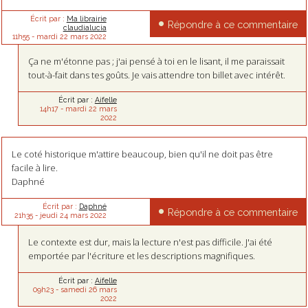
Écrit par :
Ma librairie
Répondre à ce commentaire
claudialucia
11h55
-
mardi 22
mars 2022
Ça ne m'étonne pas ; j'ai pensé à toi en le lisant, il me paraissait
tout-à-fait dans tes goûts. Je vais attendre ton billet avec intérêt.
Écrit par :
Aifelle
14h17
-
mardi 22
mars
2022
Le coté historique m'attire beaucoup, bien qu'il ne doit pas être
facile à lire.
Daphné
Écrit par :
Daphné
Répondre à ce commentaire
21h35
-
jeudi 24
mars 2022
Le contexte est dur, mais la lecture n'est pas difficile. J'ai été
emportée par l'écriture et les descriptions magnifiques.
Écrit par :
Aifelle
09h23
-
samedi 26
mars
2022