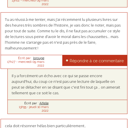
13h02
-
mercredi 09
mars
2022
Tu as réussi à me tenter, mais j'ai récemment lu plusieurs livres sur
des heures très sombres de l'histoire, je vais donc le noter, mais pas
pour tout de suite. Comme tu le dis, il ne faut pas accumuler ce style
de lectures sous peine d'avoir le moral dans les chaussettes... mais
l'homme ne s'arrange pas et n'est pas près de le faire,
malheureusement !
Écrit par :
lorouge
Répondre à ce commentaire
17h27
-
mercredi 09
mars
2022
Il y a forcément un écho avec ce qui se passe encore
aujourd'hui, du coup ce n'est pas une lecture de laquelle on
peut se détacher en se disant que c'est fini tout ça .. on aimerait
tellement que ce soit le cas.
Écrit par :
Aifelle
13h55
-
jeudi 10
mars
2022
cela doit résonner hélas bien particulièrement..