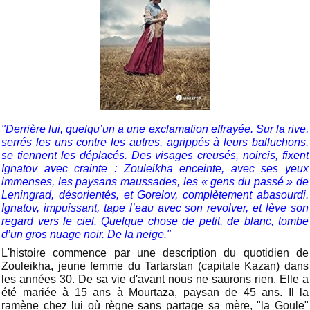
"Derrière lui, quelqu’un a une exclamation effrayée. Sur la rive,
serrés les uns contre les autres, agrippés à leurs balluchons,
se tiennent les déplacés. Des visages creusés, noircis, fixent
Ignatov avec crainte : Zouleikha enceinte, avec ses yeux
immenses, les paysans maussades, les « gens du passé » de
Leningrad, désorientés, et Gorelov, complètement abasourdi.
Ignatov, impuissant, tape l’eau avec son revolver, et lève son
regard vers le ciel. Quelque chose de petit, de blanc, tombe
d’un gros nuage noir. De la neige."
L'histoire commence par une description du quotidien de
Zouleikha, jeune femme du
Tartarstan
(capitale Kazan) dans
les années 30. De sa vie d'avant nous ne saurons rien. Elle a
été mariée à 15 ans à Mourtaza, paysan de 45 ans. Il la
ramène chez lui où règne sans partage sa mère, "la Goule"