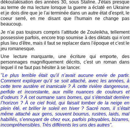
dékoulakisation des années 30, sous Staline. J'étais presque
au terme de ma lecture lorsque la guerre a éclaté en Ukraine
et je dois dire que je l'ai terminée dans un autre état d'esprit, le
coeur serré, en me disant que l'humain ne change pas
beaucoup.
Je n'ai pas toujours compris l'attitude de Zouleikha, tellement
possessive parfois, encore trop soumise à des diktats qui n'ont
plus lieu d'être, mais il faut se replacer dans l'époque et c'est le
jeu romanesque.
Une lecture marquante, une écriture qui emporte, des
personnages magnifiquement décrits, c'est un roman dans
lequel il ne faut pas hésiter à se lancer.
"Le plus terrible était qu’il n’avait aucune envie de partir.
Comment expliquer qu’il se soit attaché, avec les années, à
cette terre austère et inamicale ? À cette rivière dangereuse,
perfide et inconstante, aux mille nuances de couleurs et
d’odeurs ? À cet ourmane sans bornes, qui s’étendait derrière
l’horizon ? À ce ciel froid, qui faisait tomber de la neige en
plein été, et briller le soleil en hiver ? Sacré nom, il s’était
même attaché aux gens, souvent bourrus, rustres, laids, mal
habillés, s’ennuyant de chez eux, parfois pitoyables, bizarres,
incompréhensibles. Très différents les uns des autres".