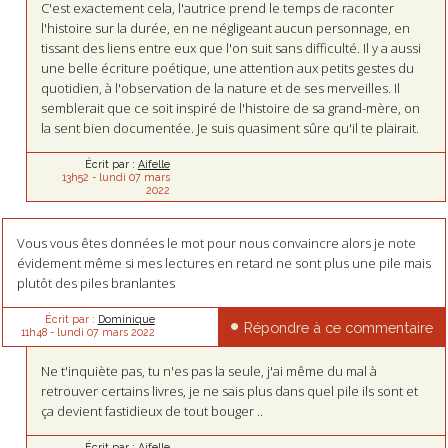
C'est exactement cela, l'autrice prend le temps de raconter
l'histoire sur la durée, en ne négligeant aucun personnage, en
tissant des liens entre eux que l'on suit sans difficulté. Il y a aussi
une belle écriture poétique, une attention aux petits gestes du
quotidien, à l'observation de la nature et de ses merveilles. Il
semblerait que ce soit inspiré de l'histoire de sa grand-mère, on
la sent bien documentée. Je suis quasiment sûre qu'il te plairait.
Écrit par :
Aifelle
13h52
-
lundi 07
mars
2022
Vous vous êtes données le mot pour nous convaincre alors je note
évidement même si mes lectures en retard ne sont plus une pile mais
plutôt des piles branlantes
Écrit par :
Dominique
Répondre à ce commentaire
11h48
-
lundi 07
mars 2022
Ne t'inquiète pas, tu n'es pas la seule, j'ai même du mal à
retrouver certains livres, je ne sais plus dans quel pile ils sont et
ça devient fastidieux de tout bouger ..
Écrit par :
Aifelle