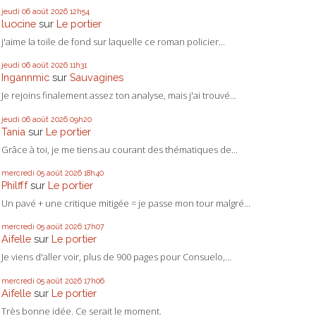
jeudi 06
août 2026
12h54
luocine
sur
Le portier
j'aime la toile de fond sur laquelle ce roman policier...
jeudi 06
août 2026
11h31
Ingannmic
sur
Sauvagines
Je rejoins finalement assez ton analyse, mais j'ai trouvé...
jeudi 06
août 2026
09h20
Tania
sur
Le portier
Grâce à toi, je me tiens au courant des thématiques de...
mercredi 05
août 2026
18h40
Philfff
sur
Le portier
Un pavé + une critique mitigée = je passe mon tour malgré...
mercredi 05
août 2026
17h07
Aifelle
sur
Le portier
Je viens d'aller voir, plus de 900 pages pour Consuelo,...
mercredi 05
août 2026
17h06
Aifelle
sur
Le portier
Très bonne idée. Ce serait le moment.