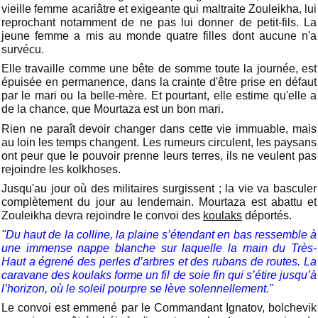
vieille femme acariâtre et exigeante qui maltraite Zouleikha, lui
reprochant notamment de ne pas lui donner de petit-fils. La
jeune femme a mis au monde quatre filles dont aucune n'a
survécu.
Elle travaille comme une bête de somme toute la journée, est
épuisée en permanence, dans la crainte d'être prise en défaut
par le mari ou la belle-mère. Et pourtant, elle estime qu'elle a
de la chance, que Mourtaza est un bon mari.
Rien ne paraît devoir changer dans cette vie immuable, mais
au loin les temps changent. Les rumeurs circulent, les paysans
ont peur que le pouvoir prenne leurs terres, ils ne veulent pas
rejoindre les kolkhoses.
Jusqu'au jour où des militaires surgissent ; la vie va basculer
complètement du jour au lendemain. Mourtaza est abattu et
Zouleikha devra rejoindre le convoi des
koulaks
déportés.
"Du haut de la colline, la plaine s’étendant en bas ressemble à
une immense nappe blanche sur laquelle la main du Très-
Haut a égrené des perles d’arbres et des rubans de routes. La
caravane des koulaks forme un fil de soie fin qui s’étire jusqu’à
l’horizon, où le soleil pourpre se lève solennellement."
Le convoi est emmené par le Commandant Ignatov, bolchevik