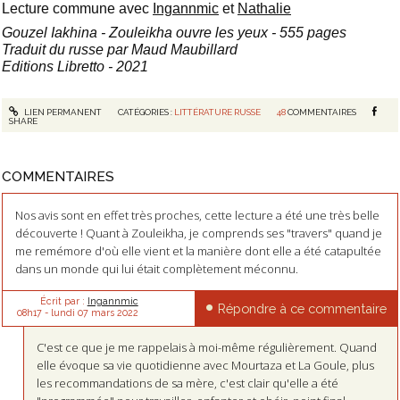
Lecture commune avec
Ingannmic
et
Nathalie
Gouzel Iakhina - Zouleikha ouvre les yeux - 555 pages
Traduit du russe par Maud Maubillard
Editions Libretto - 2021
LIEN PERMANENT
CATÉGORIES :
LITTÉRATURE RUSSE
48
COMMENTAIRES
SHARE
COMMENTAIRES
Nos avis sont en effet très proches, cette lecture a été une très belle
découverte ! Quant à Zouleikha, je comprends ses "travers" quand je
me remémore d'où elle vient et la manière dont elle a été catapultée
dans un monde qui lui était complètement méconnu.
Écrit par :
Ingannmic
Répondre à ce commentaire
08h17
-
lundi 07
mars 2022
C'est ce que je me rappelais à moi-même régulièrement. Quand
elle évoque sa vie quotidienne avec Mourtaza et La Goule, plus
les recommandations de sa mère, c'est clair qu'elle a été