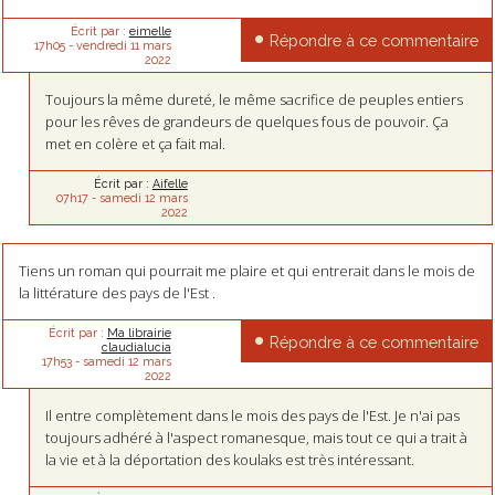
Écrit par :
eimelle
Répondre à ce commentaire
17h05
-
vendredi 11
mars
2022
Toujours la même dureté, le même sacrifice de peuples entiers
pour les rêves de grandeurs de quelques fous de pouvoir. Ça
met en colère et ça fait mal.
Écrit par :
Aifelle
07h17
-
samedi 12
mars
2022
Tiens un roman qui pourrait me plaire et qui entrerait dans le mois de
la littérature des pays de l'Est .
Écrit par :
Ma librairie
Répondre à ce commentaire
claudialucia
17h53
-
samedi 12
mars
2022
Il entre complètement dans le mois des pays de l'Est. Je n'ai pas
toujours adhéré à l'aspect romanesque, mais tout ce qui a trait à
la vie et à la déportation des koulaks est très intéressant.