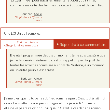
"programmée" pour travailler, enfanter et obéir, point final,
comme la majorité des femmes de cette époque et de ce milieu.
Écrit par :
Aifelle
08h50
-
lundi 07
mars
2022
Une LC? Un poil sombre...
Écrit par :
keisha
Répondre à ce commentaire
08h23
-
lundi 07
mars 2022
Elle était programmée depuis un moment. Je ne suis pas sûre que
je me lancerais maintenant, c'est un rappel un peu trop vif de
toutes les atrocités commises au nom de l'histoire, à un moment
où un autre peuple est écrasé.
Écrit par :
Aifelle
08h52
-
lundi 07
mars
2022
J'aime bien quand tu parles du "jeu romanesque". C'est tout à fait moi
quand je m'attache aux personnages et que je suis là "oh mais non
elle ne va pas faire ça" "pourvu que..." C'était le cas dans ce roman,