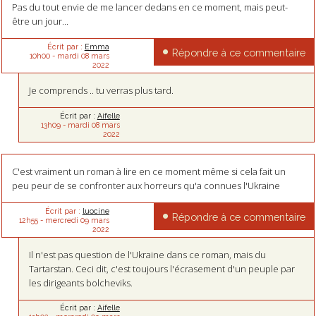
Pas du tout envie de me lancer dedans en ce moment, mais peut-
être un jour...
Écrit par :
Emma
Répondre à ce commentaire
10h00
-
mardi 08
mars
2022
Je comprends .. tu verras plus tard.
Écrit par :
Aifelle
13h09
-
mardi 08
mars
2022
C'est vraiment un roman à lire en ce moment même si cela fait un
peu peur de se confronter aux horreurs qu'a connues l'Ukraine
Écrit par :
luocine
Répondre à ce commentaire
12h55
-
mercredi 09
mars
2022
Il n'est pas question de l'Ukraine dans ce roman, mais du
Tartarstan. Ceci dit, c'est toujours l'écrasement d'un peuple par
les dirigeants bolcheviks.
Écrit par :
Aifelle