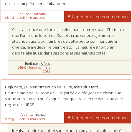
qui m'a complètement embarquée.
Écrit par :
nathalie
Répondre à ce commentaire
08h28
-
lundi 07
mars 2022
C'est la preuve que l'on est pleinement rentrées dans l'histoire et
que l'on prend le sort de Zouleikha au sérieux .. Je me suis
attachée aussi aux membres de cette petite communauté si
diverse, le médecin, le peintre etc .. La nature est fort bien
décrite elle aussi, dans ses bons et ses mauvais côtés.
Écrit par :
Aifelle
08h56
-
lundi 07
mars
2022
Déjà noté, j'ai bien l'intention de le lire, mais plus tard...
Pour ce mois de l'Europe de l'Est, j'ai déjà à rédiger une chronique
sur un autre roman qui évoque l'époque stalinienne dans une autre
région de l'URSS.
Écrit par :
Kathel
Répondre à ce commentaire
08h29
-
lundi 07
mars 2022
Je vais attendre ton billet sur cet autre roman. L'histoire a pesé