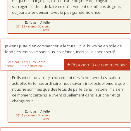
Ce qui ne change pas, c'est qu'une poignée de dirigeants
s'arrogent le droit de faire ce qu'ils veulent de millions de gens,
du jour au lendemain, avec la plus grande violence.
Écrit par :
Aifelle
07h22
-
mardi 08
mars
2022
Je viens juste d'en commencer la lecture. Et j'ai l'Ukraine en toile de
fond ; les temps ne sont plus les mêmes, mais j'ai le coeur serré.
Écrit par :
Écri'Turbulente
Répondre à ce commentaire
17h02
-
lundi 07
mars 2022
En lisant ce roman, il y a forcément des échos avec la situation
actuelle. En temps ordinaire, nous savons intellectuellement que
nous ne sommes que des fétus de paille dans l'histoire, mais en
ce moment certains le vivent cruellement dans leur chair et ça
change tout.
Écrit par :
Aifelle
07h24
-
mardi 08
mars
2022