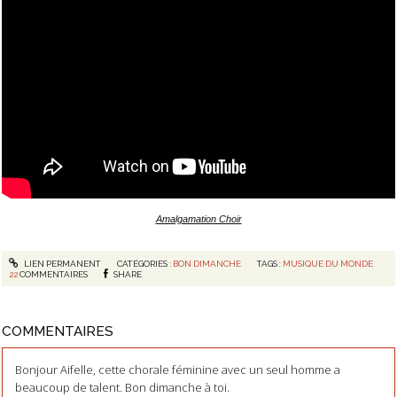
Amalgamation Choir
LIEN PERMANENT
CATÉGORIES :
BON DIMANCHE
TAGS :
MUSIQUE DU MONDE
22
COMMENTAIRES
SHARE
COMMENTAIRES
Bonjour Aifelle, cette chorale féminine avec un seul homme a
beaucoup de talent. Bon dimanche à toi.