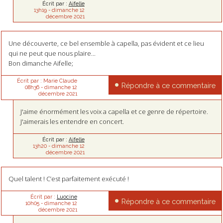
Écrit par :
Aifelle
13h19
-
dimanche 12
décembre 2021
Une découverte, ce bel ensemble à capella, pas évident et ce lieu
qui ne peut que nous plaire...
Bon dimanche Aifelle;
Écrit par :
Marie Claude
Répondre à ce commentaire
08h36
-
dimanche 12
décembre 2021
J'aime énormément les voix a capella et ce genre de répertoire.
J'aimerais les entendre en concert.
Écrit par :
Aifelle
13h20
-
dimanche 12
décembre 2021
Quel talent ! C’est parfaitement exécuté !
Écrit par :
Luocine
Répondre à ce commentaire
10h05
-
dimanche 12
décembre 2021