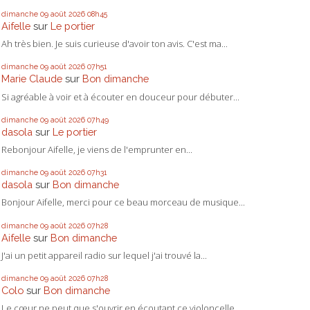
dimanche 09
août 2026
08h45
Aifelle
sur
Le portier
Ah très bien. Je suis curieuse d'avoir ton avis. C'est ma...
dimanche 09
août 2026
07h51
Marie Claude
sur
Bon dimanche
Si agréable à voir et à écouter en douceur pour débuter...
dimanche 09
août 2026
07h49
dasola
sur
Le portier
Rebonjour Aifelle, je viens de l'emprunter en...
dimanche 09
août 2026
07h31
dasola
sur
Bon dimanche
Bonjour Aifelle, merci pour ce beau morceau de musique...
dimanche 09
août 2026
07h28
Aifelle
sur
Bon dimanche
J'ai un petit appareil radio sur lequel j'ai trouvé la...
dimanche 09
août 2026
07h28
Colo
sur
Bon dimanche
Le cœur ne peut que s'ouvrir en écoutant ce violoncelle...