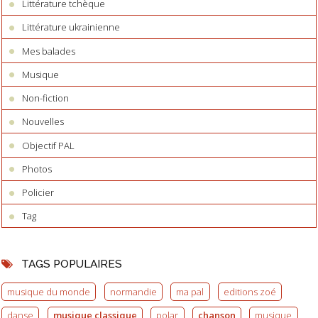
Littérature tchèque
Littérature ukrainienne
Mes balades
Musique
Non-fiction
Nouvelles
Objectif PAL
Photos
Policier
Tag
TAGS POPULAIRES
musique du monde
normandie
ma pal
editions zoé
danse
musique classique
polar
chanson
musique