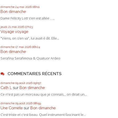
dimanche 24
mai 2026
06h11
Bon dimanche
Dame Félicity Lott s'en est allée .. ...
jeudi 21
mai 2026
07h23
Voyage voyage
"Viens, on s'en va", lui avait-il dit. Elle...
dimanche 17
mai 2026
06h24
Bon dimanche
Serafina Serafimova & Quatuor Ardeo
COMMENTAIRES RÉCENTS
dimanche 09
août 2026
09h57
Cath L
sur
Bon dimanche
Ce n'est pas un morceau que je connais... on dirait un...
dimanche 09
août 2026
08h59
Une Comète
sur
Bon dimanche
C’est triste et c’est beau. Quel instrument fascinant le...