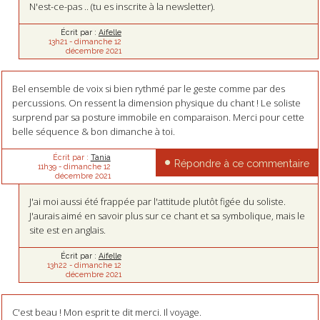
N'est-ce-pas .. (tu es inscrite à la newsletter).
Écrit par :
Aifelle
13h21
-
dimanche 12
décembre 2021
Bel ensemble de voix si bien rythmé par le geste comme par des
percussions. On ressent la dimension physique du chant ! Le soliste
surprend par sa posture immobile en comparaison. Merci pour cette
belle séquence & bon dimanche à toi.
Écrit par :
Tania
Répondre à ce commentaire
11h39
-
dimanche 12
décembre 2021
J'ai moi aussi été frappée par l'attitude plutôt figée du soliste.
J'aurais aimé en savoir plus sur ce chant et sa symbolique, mais le
site est en anglais.
Écrit par :
Aifelle
13h22
-
dimanche 12
décembre 2021
C'est beau ! Mon esprit te dit merci. Il voyage.