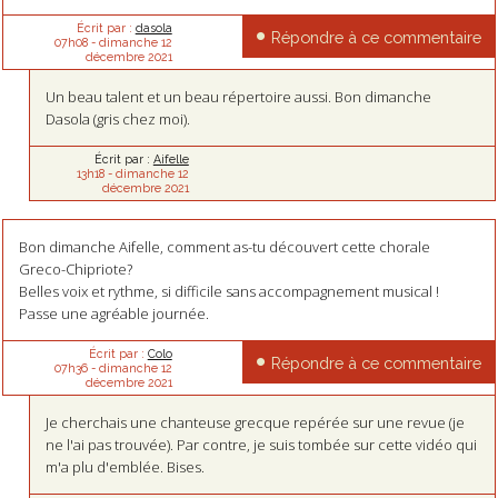
Écrit par :
dasola
Répondre à ce commentaire
07h08
-
dimanche 12
décembre 2021
Un beau talent et un beau répertoire aussi. Bon dimanche
Dasola (gris chez moi).
Écrit par :
Aifelle
13h18
-
dimanche 12
décembre 2021
Bon dimanche Aifelle, comment as-tu découvert cette chorale
Greco-Chipriote?
Belles voix et rythme, si difficile sans accompagnement musical !
Passe une agréable journée.
Écrit par :
Colo
Répondre à ce commentaire
07h36
-
dimanche 12
décembre 2021
Je cherchais une chanteuse grecque repérée sur une revue (je
ne l'ai pas trouvée). Par contre, je suis tombée sur cette vidéo qui
m'a plu d'emblée. Bises.