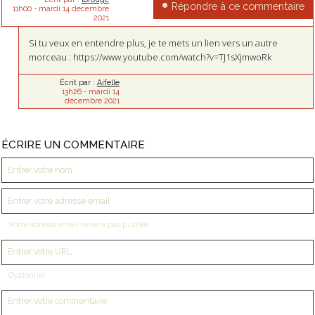
Répondre à ce commentaire
11h00
-
mardi 14
décembre
2021
Si tu veux en entendre plus, je te mets un lien vers un autre
morceau : https://www.youtube.com/watch?v=TJ1sXjmwoRk
Écrit par :
Aifelle
13h26
-
mardi 14
décembre 2021
ÉCRIRE UN COMMENTAIRE
Votre adresse email ne sera pas publiée
Optionnel