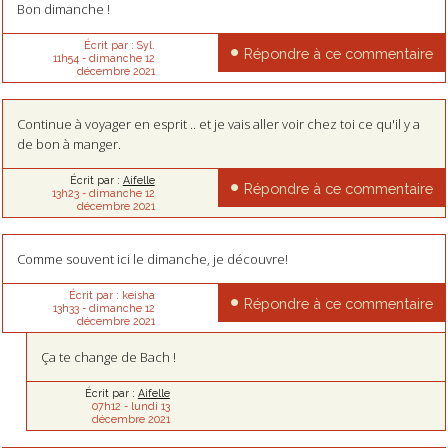
Bon dimanche !
Écrit par :
Syl.
Répondre à ce commentaire
11h54
-
dimanche 12
décembre 2021
Continue à voyager en esprit .. et je vais aller voir chez toi ce qu'il y a
de bon à manger.
Écrit par :
Aifelle
Répondre à ce commentaire
13h23
-
dimanche 12
décembre 2021
Comme souvent ici le dimanche, je découvre!
Écrit par :
keisha
Répondre à ce commentaire
13h33
-
dimanche 12
décembre 2021
Ça te change de Bach !
Écrit par :
Aifelle
07h12
-
lundi 13
décembre 2021