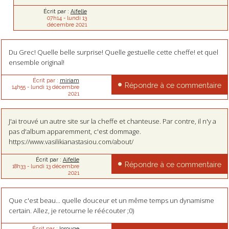
Écrit par :
Aifelle
07h14
-
lundi 13
décembre 2021
Du Grec! Quelle belle surprise! Quelle gestuelle cette cheffe! et quel
ensemble original!
Écrit par :
miriam
Répondre à ce commentaire
14h55
-
lundi 13
décembre
2021
J'ai trouvé un autre site sur la cheffe et chanteuse. Par contre, il n'y a
pas d'album apparemment, c'est dommage.
https://www.vasilikianastasiou.com/about/
Écrit par :
Aifelle
Répondre à ce commentaire
18h33
-
lundi 13
décembre
2021
Que c'est beau... quelle douceur et un même temps un dynamisme
certain. Allez, je retourne le réécouter ;0)
Écrit par :
lorouge