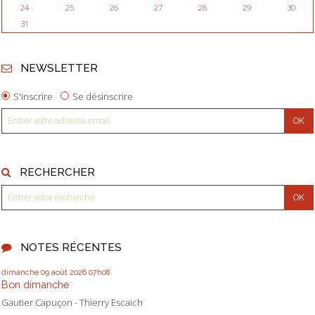
24
25
26
27
28
29
30
31
NEWSLETTER
S'inscrire
Se désinscrire
RECHERCHER
NOTES RÉCENTES
dimanche 09
août 2026
07h08
Bon dimanche
Gautier Capuçon - Thierry Escaich