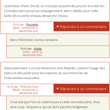
Quel beau chant choral, ce n’est pas souvent de pouvoir écouter les
choristes sans aucun accompagnement. Merci Aifelle pour cette
belle découverte et beau dimanche, bisous
Écrit par :
Florinette
Répondre à ce commentaire
15h30
-
dimanche 12
décembre 2021
Merci Florinette, bonne semaine.
Écrit par :
Aifelle
07h13
-
lundi 13
décembre 2021
Impressionnant ! Les voix féminines sont limpides. J'adore l'usage des
mains et des pieds pour les ruptures. Je suis moins fan de
l'intervention masculine.
Écrit par :
Philisine Cave
Répondre à ce commentaire
16h36
-
dimanche 12
décembre 2021
C'est vrai que l'on ne s'attend pas à cette voix masculine, d'un
seul coup. Séquence qui ne dure pas très longtemps.