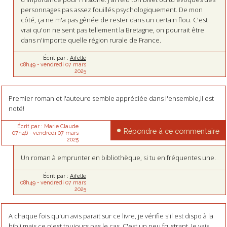
personnages pas assez fouillés psychologiquement. De mon
côté, ça ne m'a pas gênée de rester dans un certain flou. C'est
vrai qu'on ne sent pas tellement la Bretagne, on pourrait être
dans n'importe quelle région rurale de France.
Écrit par :
Aifelle
08h49
-
vendredi 07
mars
2025
Premier roman et l'auteure semble appréciée dans l'ensemble,il est
noté!
Écrit par :
Marie Claude
Répondre à ce commentaire
07h46
-
vendredi 07
mars
2025
Un roman à emprunter en bibliothèque, si tu en fréquentes une.
Écrit par :
Aifelle
08h49
-
vendredi 07
mars
2025
A chaque fois qu'un avis parait sur ce livre, je vérifie s'il est dispo à la
bibli mais ce n'est toujours pas le cas. C'est un peu frustrant. Je vais