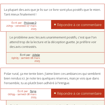
La plupart des avis que je lis sur ce livre sont plus positifs que le mien.
Tant mieux finalement !
Écrit par :
Philippe D
Répondre à ce commentaire
20h51
-
vendredi 07
mars
2025
Le problème avec les avis unanimement positifs, c'est que l'on
attend trop de la lecture et la déception guette. Je préfère voir
des avis contrastés.
Écrit par :
Aifelle
09h05
-
samedi 08
mars
2025
Polar rural, ça me tente bien. J'aime bien ces ambiances qui semblent
bien rendus ici. Je note tes quelques réserves, mais je vois que dans
l'ensemble, tu as plutôt bien adhéré à l'intrigue.
Écrit par :
Fanja
Répondre à ce commentaire
00h59
-
samedi 08
mars
2025