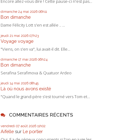
Encore allez-vous dire ! Cette pause-ci n'est pas...
dimanche 24
mai 2026
06h11
Bon dimanche
Dame Félicity Lott s'en est allée .. ...
jeudi 21
mai 2026
07h23
Voyage voyage
"Viens, on s'en va", lui avait-il dit. Elle...
dimanche 17
mai 2026
06h24
Bon dimanche
Serafina Serafimova & Quatuor Ardeo
jeudi 14
mai 2026
08h45
Là où nous avons existé
"Quand le grand-père s'est tourné vers Tom et...
COMMENTAIRES RÉCENTS
vendredi 07
août 2026
11h02
Aifelle
sur
Le portier
Oui. Il a de sérieux concurrents si l'on en juge les...