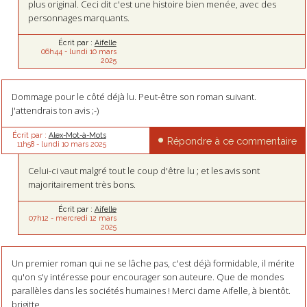
plus original. Ceci dit c'est une histoire bien menée, avec des
personnages marquants.
Écrit par :
Aifelle
06h44
-
lundi 10
mars
2025
Dommage pour le côté déjà lu. Peut-être son roman suivant.
J'attendrais ton avis ;-)
Écrit par :
Alex-Mot-à-Mots
Répondre à ce commentaire
11h58
-
lundi 10
mars 2025
Celui-ci vaut malgré tout le coup d'être lu ; et les avis sont
majoritairement très bons.
Écrit par :
Aifelle
07h12
-
mercredi 12
mars
2025
Un premier roman qui ne se lâche pas, c'est déjà formidable, il mérite
qu'on s'y intéresse pour encourager son auteure. Que de mondes
parallèles dans les sociétés humaines ! Merci dame Aifelle, à bientôt.
brigitte