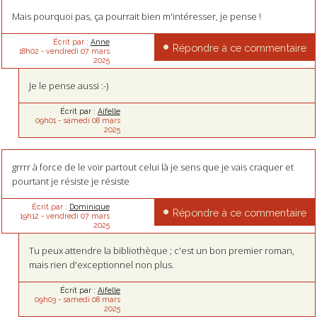
Mais pourquoi pas, ça pourrait bien m'intéresser, je pense !
Écrit par :
Anne
Répondre à ce commentaire
18h02
-
vendredi 07
mars
2025
Je le pense aussi :-)
Écrit par :
Aifelle
09h01
-
samedi 08
mars
2025
grrrr à force de le voir partout celui là je sens que je vais craquer et
pourtant je résiste je résiste
Écrit par :
Dominique
Répondre à ce commentaire
19h12
-
vendredi 07
mars
2025
Tu peux attendre la bibliothèque ; c'est un bon premier roman,
mais rien d'exceptionnel non plus.
Écrit par :
Aifelle
09h03
-
samedi 08
mars
2025