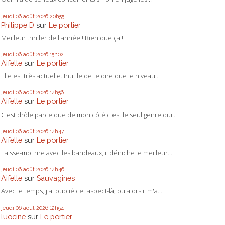
jeudi 06
août 2026
20h55
Philippe D
sur
Le portier
Meilleur thriller de l'année ! Rien que ça !
jeudi 06
août 2026
15h02
Aifelle
sur
Le portier
Elle est très actuelle. Inutile de te dire que le niveau...
jeudi 06
août 2026
14h56
Aifelle
sur
Le portier
C'est drôle parce que de mon côté c'est le seul genre qui...
jeudi 06
août 2026
14h47
Aifelle
sur
Le portier
Laisse-moi rire avec les bandeaux, il déniche le meilleur...
jeudi 06
août 2026
14h46
Aifelle
sur
Sauvagines
Avec le temps, j'ai oublié cet aspect-là, ou alors il m'a...
jeudi 06
août 2026
12h54
luocine
sur
Le portier