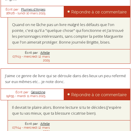
Écrit par :
Plumes d'Anges
Répondre à ce commentaire
16h26
-
lundi 10
mars 2025
Quand on ne lâche pas un livre malgré les défauts que l'on
pointe, c'est qu'il a "quelque chose" qui fonctionne et j'ai trouvé
les personnages intéressants, sans compter la petite Marguerite
que l'on aimerait protéger. Bonne journée Brigitte, bises.
Écrit par :
Aifelle
07h13
-
mercredi 12
mars
2025
J'aime ce genre de livre qui se déroule dans des lieux un peu refermé
sur eux mêmes etc... je note donc.
Écrit par :
Géraldine
Répondre à ce commentaire
19h55
-
mardi 11
mars 2025
Il devrait te plaire alors. Bonne lecture si tu te décides (j'espère
que tu vas mieux, que ta blessure cicatrise bien).
Écrit par :
Aifelle
07h14
-
mercredi 12
mars