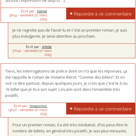
surtout l'impression de déjà lu. ;-)
Écrit par :
Kathel
Répondre à ce commentaire
11h14
-
vendredi 07
mars
2025
Je ne regrette pas de l'avoir lu et c'est un premier roman, je suis
plus indulgente. Je serai attentive au prochain.
Écrit par :
Aifelle
17h42
-
vendredi 07
mars
2025
Tiens, les interrogatoires de police dont on n'a que les réponses, ça
me rappelle le roman de Violaine Bérot, "Comme des bêtes". Et on
voit ce titre partout, depuis quelques jours, je crois que c'est le 6 ou
7e billet que je lis à son sujet. Les avis sont dans l'ensemble très
positifs.
Écrit par :
Ingannmic
Répondre à ce commentaire
13h27
-
vendredi 07
mars
2025
Pour un premier roman, il a été très médiatisé, d'où peut-être le
nombre de billets, en général très positifs. Je suis plus mesurée,