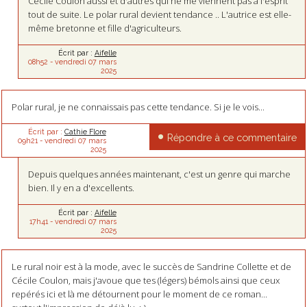
Cécile Coulon aussi et d'autres qui ne me viennent pas à l'esprit
tout de suite. Le polar rural devient tendance .. L'autrice est elle-
même bretonne et fille d'agriculteurs.
Écrit par :
Aifelle
08h52
-
vendredi 07
mars
2025
Polar rural, je ne connaissais pas cette tendance. Si je le vois...
Écrit par :
Cathie Flore
Répondre à ce commentaire
09h21
-
vendredi 07
mars
2025
Depuis quelques années maintenant, c'est un genre qui marche
bien. Il y en a d'excellents.
Écrit par :
Aifelle
17h41
-
vendredi 07
mars
2025
Le rural noir est à la mode, avec le succès de Sandrine Collette et de
Cécile Coulon, mais j'avoue que tes (légers) bémols ainsi que ceux
repérés ici et là me détournent pour le moment de ce roman...