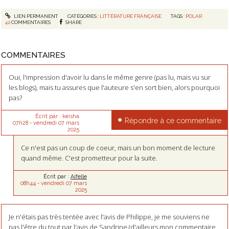
LIEN PERMANENT
CATÉGORIES :
LITTÉRATURE FRANÇAISE
TAGS :
POLAR
42
COMMENTAIRES
SHARE
COMMENTAIRES
Oui, l'impression d'avoir lu dans le même genre (pas lu, mais vu sur
les blogs), mais tu assures que l'auteure s'en sort bien, alors pourquoi
pas?
Écrit par :
keisha
Répondre à ce commentaire
07h28
-
vendredi 07
mars
2025
Ce n'est pas un coup de coeur, mais un bon moment de lecture
quand même. C'est prometteur pour la suite.
Écrit par :
Aifelle
08h44
-
vendredi 07
mars
2025
Je n'étais pas très tentée avec l'avis de Philippe, je me souviens ne
pas l'être du tout par l'avis de Sandrine (d'ailleurs mon commentaire