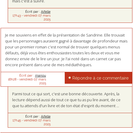
mais c'est à suivre.
Écrit par :
Aifelle
17h43
-
vendredi 07
mars
2025
Je me souviens en effet de la présentation de Sandrine. Elle trouvait
que les personnages auraient gagné à davantage de profondeur mais
pour un premier roman c'est normal de trouver quelques menus
défauts, déjà vous êtes enthousiastes toutes les deux et vous me
donnez envie de le lire un jour. Je l'ai noté dans un carnet car pas
encore présent dans une de mes médiathèques.
Écrit par :
manou
Répondre à ce commentaire
16h28
-
vendredi 07
mars
2025
Parmi tout ce qui sort, c'est une bonne découverte. Après, la
lecture dépend aussi de tout ce que tu as pu lire avant, de ce
que tu attends d'un livre et de ton état d'esprit du moment ...
Écrit par :
Aifelle
17h45
-
vendredi 07
mars
2025