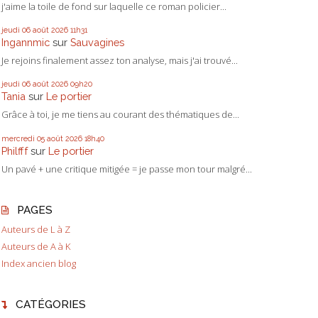
j'aime la toile de fond sur laquelle ce roman policier...
jeudi 06
août 2026
11h31
Ingannmic
sur
Sauvagines
Je rejoins finalement assez ton analyse, mais j'ai trouvé...
jeudi 06
août 2026
09h20
Tania
sur
Le portier
Grâce à toi, je me tiens au courant des thématiques de...
mercredi 05
août 2026
18h40
Philfff
sur
Le portier
Un pavé + une critique mitigée = je passe mon tour malgré...
PAGES
Auteurs de L à Z
Auteurs de A à K
Index ancien blog
CATÉGORIES