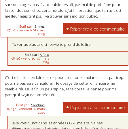
sur son blog est passé aux oubliettes pff, pas mal de problème pour
laisser des com chez certains), alors j'ai l'impression que ton avis est
meilleur mais tant pis, il va trouver sans moi son public.
Écrit par :
Emma
Répondre à ce commentaire
07h32
-
vendredi 07
mars
2025
Tu verras plus tard si l'envie te prend de le lire.
Écrit par :
Aifelle
08h46
-
vendredi 07
mars
2025
C'est difficile d'en faire assez pour créer une ambiance mais pas trop
pour ne pas être caricatural... le dosage de cette romancière me
semble réussi, la fin un peu rapide, sans doute. Je pense pour ma
part qu'il s'agit des années 80.
Écrit par :
Sandrine
Répondre à ce commentaire
07h37
-
vendredi 07
mars
2025
Je le vois plutôt dans les années 60-70 mais ça n'a pas
d'importance pour l'histoire. J'ai relu ton billet où tu évoques des