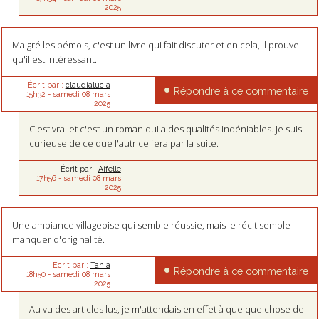
2025
Malgré les bémols, c'est un livre qui fait discuter et en cela, il prouve
qu'il est intéressant.
Écrit par :
claudialucia
Répondre à ce commentaire
15h32
-
samedi 08
mars
2025
C'est vrai et c'est un roman qui a des qualités indéniables. Je suis
curieuse de ce que l'autrice fera par la suite.
Écrit par :
Aifelle
17h56
-
samedi 08
mars
2025
Une ambiance villageoise qui semble réussie, mais le récit semble
manquer d'originalité.
Écrit par :
Tania
Répondre à ce commentaire
18h50
-
samedi 08
mars
2025
Au vu des articles lus, je m'attendais en effet à quelque chose de