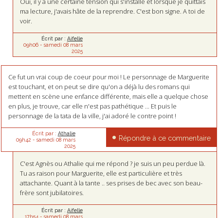
Oui, il y a une certaine tension qui s'installe et lorsque je quittais
ma lecture, j'avais hâte de la reprendre. C'est bon signe. A toi de
voir.
Écrit par :
Aifelle
09h06
-
samedi 08
mars
2025
Ce fut un vrai coup de coeur pour moi ! Le personnage de Marguerite
est touchant, et on peut se dire qu'on a déjà lu des romans qui
mettent en scène une enfance différente, mais elle a quelque chose
en plus, je trouve, car elle n'est pas pathétique ... Et puis le
personnage de la tata de la ville, j'ai adoré le contre point !
Écrit par :
Athalie
Répondre à ce commentaire
09h42
-
samedi 08
mars
2025
C'est Agnès ou Athalie qui me répond ? je suis un peu perdue là.
Tu as raison pour Marguerite, elle est particulière et très
attachante. Quant à la tante .. ses prises de bec avec son beau-
frère sont jubilatoires.
Écrit par :
Aifelle
17h54
-
samedi 08
mars