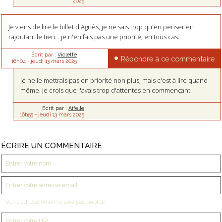
2025
Je viens de lire le billet d'Agnès, je ne sais trop qu'en penser en
rajoutant le tien... je n'en fais pas une priorité, en tous cas.
Écrit par :
Violette
Répondre à ce commentaire
16h04
-
jeudi 13
mars 2025
Je ne le mettrais pas en priorité non plus, mais c'est à lire quand
même. Je crois que j'avais trop d'attentes en commençant.
Écrit par :
Aifelle
16h55
-
jeudi 13
mars 2025
ÉCRIRE UN COMMENTAIRE
Votre adresse email ne sera pas publiée