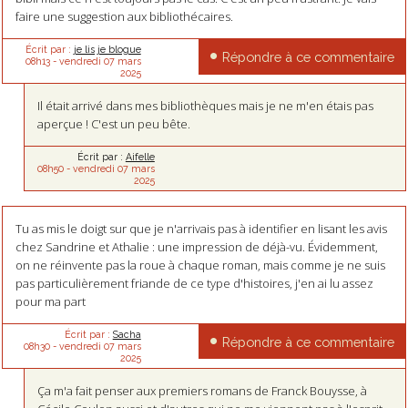
faire une suggestion aux bibliothécaires.
Écrit par :
je lis je blogue
Répondre à ce commentaire
08h13
-
vendredi 07
mars
2025
Il était arrivé dans mes bibliothèques mais je ne m'en étais pas
aperçue ! C'est un peu bête.
Écrit par :
Aifelle
08h50
-
vendredi 07
mars
2025
Tu as mis le doigt sur que je n'arrivais pas à identifier en lisant les avis
chez Sandrine et Athalie : une impression de déjà-vu. Évidemment,
on ne réinvente pas la roue à chaque roman, mais comme je ne suis
pas particulièrement friande de ce type d'histoires, j'en ai lu assez
pour ma part
Écrit par :
Sacha
Répondre à ce commentaire
08h30
-
vendredi 07
mars
2025
Ça m'a fait penser aux premiers romans de Franck Bouysse, à