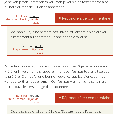
Je ne vais jamais "préférer l'hiver" mais je veux bien tester ma "falaise
du bout du monde"... Bonne année à toi !
Écrit par :
Violette
Répondre à ce commentaire
22h52
-
vendredi 07
janvier
2022
Moi non plus, je ne préfère pas l'hiver ! et j'aimerais bien arriver
directement au printemps. Bonne année à toi aussi.
Écrit par :
Aifelle
10h03
-
samedi 08
janvier
2022
J'aime tant lire ce tag chez les unes et les autres :0) je te retrouve sur
Préférer l'hiver, même si, apparemment ce n'est pas tout à fait ce que
tu préfère ;0) oh et j'ai une bonne nouvelle, l’autrice d’encabannee
vient de sortir un autre roman. Ce n'est pas vraiment une suite mais
on retrouve le personnage d’encabannee
Écrit par :
lorouge
Répondre à ce commentaire
12h07
-
samedi 08
janvier
2022
Oui, je sais et je l'ai acheté ! c'est "Sauvagines". Je l'attendais