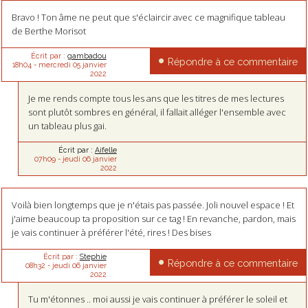
Bravo ! Ton âme ne peut que s'éclaircir avec ce magnifique tableau
de Berthe Morisot
Écrit par :
gambadou
Répondre à ce commentaire
18h04
-
mercredi 05
janvier
2022
Je me rends compte tous les ans que les titres de mes lectures
sont plutôt sombres en général, il fallait alléger l'ensemble avec
un tableau plus gai.
Écrit par :
Aifelle
07h09
-
jeudi 06
janvier
2022
Voilà bien longtemps que je n'étais pas passée. Joli nouvel espace ! Et
j'aime beaucoup ta proposition sur ce tag ! En revanche, pardon, mais
je vais continuer à préférer l'été, rires ! Des bises
Écrit par :
Stephie
Répondre à ce commentaire
08h32
-
jeudi 06
janvier
2022
Tu m'étonnes .. moi aussi je vais continuer à préférer le soleil et