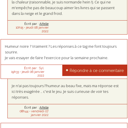
la chaleur (raisonnable, je suis normande hein !). Ce qui ne
m'empêche pas de beaucoup aimer les livres qui se passent
dans la neige et le grand froid.
Écrit par :
Aifelle
10h15
-
jeudi 06
janvier
2022
Humeur noire ? Vraiment ? Les réponses à ce tag me font toujours
sourire.
Je vais essayer de faire l'exercice pour la semaine prochaine.
Écrit par :
Syl.
Répondre à ce commentaire
19h33
-
jeudi 06
janvier
2022
Je n'ai pas toujours l'humeur au beau fixe, mais ma réponse est
ici très exagérée .. c'est le jeu. Je suis curieuse de voir tes
réponses.
Écrit par :
Aifelle
08h44
-
vendredi 07
janvier 2022