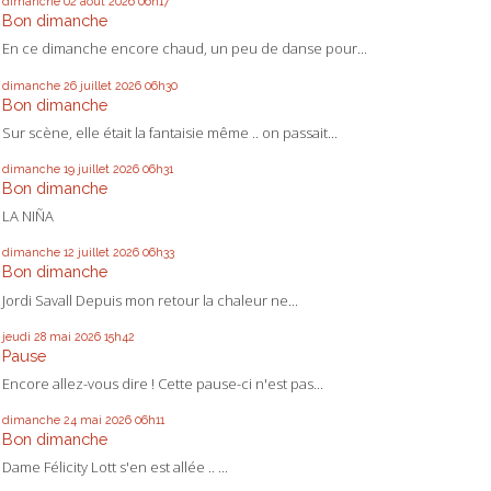
dimanche 02
août 2026
06h17
Bon dimanche
En ce dimanche encore chaud, un peu de danse pour...
dimanche 26
juillet 2026
06h30
Bon dimanche
Sur scène, elle était la fantaisie même .. on passait...
dimanche 19
juillet 2026
06h31
Bon dimanche
LA NIÑA
dimanche 12
juillet 2026
06h33
Bon dimanche
Jordi Savall Depuis mon retour la chaleur ne...
jeudi 28
mai 2026
15h42
Pause
Encore allez-vous dire ! Cette pause-ci n'est pas...
dimanche 24
mai 2026
06h11
Bon dimanche
Dame Félicity Lott s'en est allée .. ...