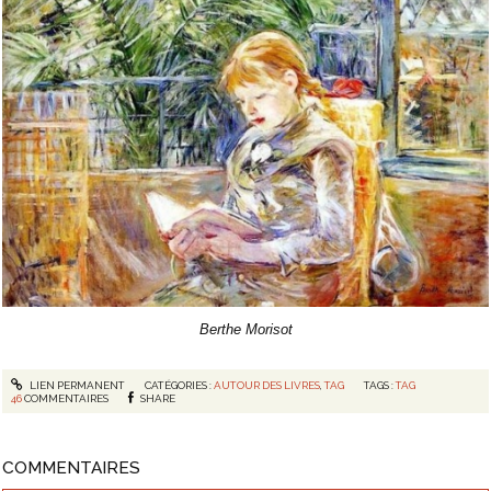
Berthe Morisot
LIEN PERMANENT
CATÉGORIES :
AUTOUR DES LIVRES
,
TAG
TAGS :
TAG
46
COMMENTAIRES
SHARE
COMMENTAIRES