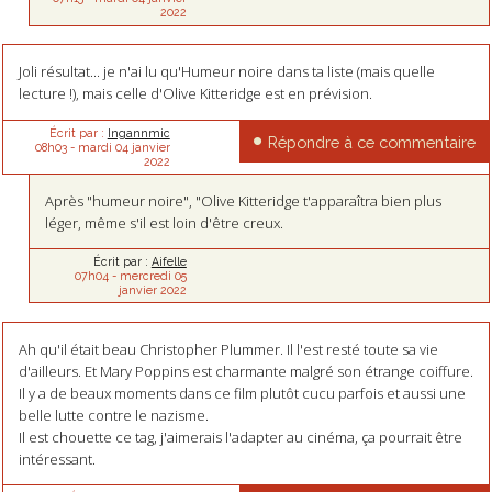
2022
Joli résultat... je n'ai lu qu'Humeur noire dans ta liste (mais quelle
lecture !), mais celle d'Olive Kitteridge est en prévision.
Écrit par :
Ingannmic
Répondre à ce commentaire
08h03
-
mardi 04
janvier
2022
Après "humeur noire", "Olive Kitteridge t'apparaîtra bien plus
léger, même s'il est loin d'être creux.
Écrit par :
Aifelle
07h04
-
mercredi 05
janvier 2022
Ah qu'il était beau Christopher Plummer. Il l'est resté toute sa vie
d'ailleurs. Et Mary Poppins est charmante malgré son étrange coiffure.
Il y a de beaux moments dans ce film plutôt cucu parfois et aussi une
belle lutte contre le nazisme.
Il est chouette ce tag, j'aimerais l'adapter au cinéma, ça pourrait être
intéressant.