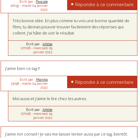
Écrit par :
Pascale
Répondre à ce commentaire
10h35
-
mardi 04
janvier
2022
Très bonne idée. En plus comme tu vois une bonne quantité de
films, tu devrais pouvoir trouver facilement des réponses qui
collent. J'ai hâte de voir le résultat.
Écrit par :
Aifelle
07h06
-
mercredi 05
janvier 2022
J'aime bien ce tag !!
Écrit par :
Manika
Répondre à ce commentaire
13h58
-
mardi 04
janvier
2022
Moi aussi et j'aime le lire chez les autres.
Écrit par :
Aifelle
07h06
-
mercredi 05
janvier 2022
J'aime ton conseil ! Je vais me laisser tenter aussi par ce tag, bientôt.