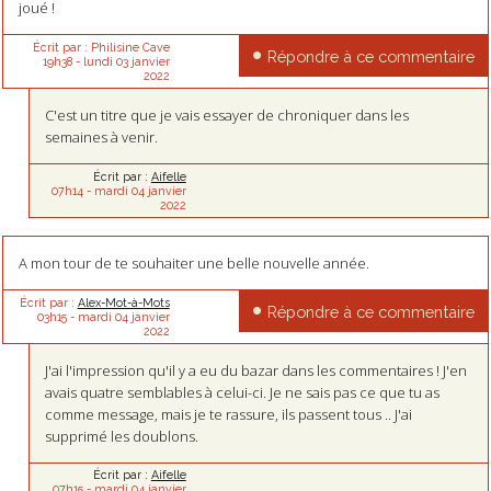
joué !
Écrit par :
Philisine Cave
Répondre à ce commentaire
19h38
-
lundi 03
janvier
2022
C'est un titre que je vais essayer de chroniquer dans les
semaines à venir.
Écrit par :
Aifelle
07h14
-
mardi 04
janvier
2022
A mon tour de te souhaiter une belle nouvelle année.
Écrit par :
Alex-Mot-à-Mots
Répondre à ce commentaire
03h15
-
mardi 04
janvier
2022
J'ai l'impression qu'il y a eu du bazar dans les commentaires ! J'en
avais quatre semblables à celui-ci. Je ne sais pas ce que tu as
comme message, mais je te rassure, ils passent tous .. J'ai
supprimé les doublons.
Écrit par :
Aifelle
07h15
-
mardi 04
janvier