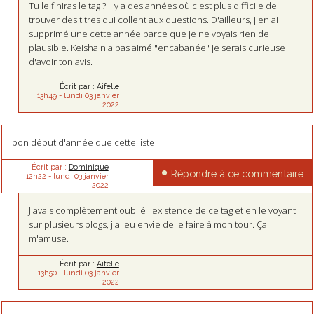
Tu le finiras le tag ? Il y a des années où c'est plus difficile de
trouver des titres qui collent aux questions. D'ailleurs, j'en ai
supprimé une cette année parce que je ne voyais rien de
plausible. Keisha n'a pas aimé "encabanée" je serais curieuse
d'avoir ton avis.
Écrit par :
Aifelle
13h49
-
lundi 03
janvier
2022
bon début d'année que cette liste
Écrit par :
Dominique
Répondre à ce commentaire
12h22
-
lundi 03
janvier
2022
J'avais complètement oublié l'existence de ce tag et en le voyant
sur plusieurs blogs, j'ai eu envie de le faire à mon tour. Ça
m'amuse.
Écrit par :
Aifelle
13h50
-
lundi 03
janvier
2022