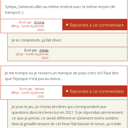
Sympa, j'aimerais aller au même endroit avec le même moyen de
transport ;)
Écrit par :
Emma
Répondre à ce commentaire
08h13
-
lundi 03
janvier
2022
Je te comprends, ça fait rêver.
Écrit par :
Aifelle
13h41
-
lundi 03
janvier
2022
Je me trompe ou je ressens un manque de peps chez toi? Faut dire
que l'époque n'est pas au mieux...
Écrit par :
keisha
Répondre à ce commentaire
08h51
-
lundi 03
janvier
2022
Je joue le jeu, je choisis les titres qui correspondent aux
questions dans les livres lus en 2021. Si je répondais sincèrement
ce que je pense, ce serait différent et sûrement moins sombre.
Mais la grisaille tenace de cet hiver fait baisser le tonus, ça n'aide