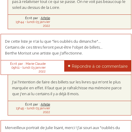
pas à relativiser tout ce qui se passe. On ne voit pas beaucoup le
soleil au dessus de la Loire.
Écrit par :
Aifelle
13h44
-
lundi 03
janvier
2022
De cette liste je n'ai lu que "les oubliés du dimanche"...
Certains de ces titres feront peut-être l'objet de billets...
Berthe Morisot une artiste que j'affectionne.
Écrit par :
Marie Claude
Répondre à ce commentaire
09h11
-
lundi 03
janvier
2022
J'ai l'intention de faire des billets sur les livres qui m'ont le plus
marquée en effet. Il faut que je rafraîchisse ma mémoire parce
que j'en ai lu certains il y a déjà 8 mois.
Écrit par :
Aifelle
13h45
-
lundi 03
janvier
2022
Merveilleux portrait de Julie lisant, merci ! J'ai souri aux "oubliés du