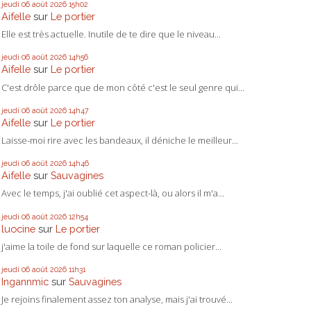
jeudi 06
août 2026
15h02
Aifelle
sur
Le portier
Elle est très actuelle. Inutile de te dire que le niveau...
jeudi 06
août 2026
14h56
Aifelle
sur
Le portier
C'est drôle parce que de mon côté c'est le seul genre qui...
jeudi 06
août 2026
14h47
Aifelle
sur
Le portier
Laisse-moi rire avec les bandeaux, il déniche le meilleur...
jeudi 06
août 2026
14h46
Aifelle
sur
Sauvagines
Avec le temps, j'ai oublié cet aspect-là, ou alors il m'a...
jeudi 06
août 2026
12h54
luocine
sur
Le portier
j'aime la toile de fond sur laquelle ce roman policier...
jeudi 06
août 2026
11h31
Ingannmic
sur
Sauvagines
Je rejoins finalement assez ton analyse, mais j'ai trouvé...