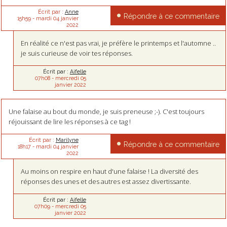
Écrit par :
Anne
Répondre à ce commentaire
15h59
-
mardi 04
janvier
2022
En réalité ce n'est pas vrai, je préfère le printemps et l'automne ..
je suis curieuse de voir tes réponses.
Écrit par :
Aifelle
07h08
-
mercredi 05
janvier 2022
Une falaise au bout du monde, je suis preneuse ;-). C'est toujours
réjouissant de lire les réponses à ce tag !
Écrit par :
Marilyne
Répondre à ce commentaire
18h17
-
mardi 04
janvier
2022
Au moins on respire en haut d'une falaise ! La diversité des
réponses des unes et des autres est assez divertissante.
Écrit par :
Aifelle
07h09
-
mercredi 05
janvier 2022