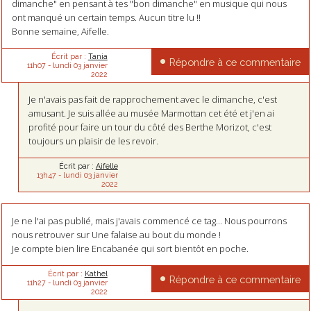
dimanche" en pensant à tes "bon dimanche" en musique qui nous
ont manqué un certain temps. Aucun titre lu !!
Bonne semaine, Aifelle.
Écrit par :
Tania
Répondre à ce commentaire
11h07
-
lundi 03
janvier
2022
Je n'avais pas fait de rapprochement avec le dimanche, c'est
amusant. Je suis allée au musée Marmottan cet été et j'en ai
profité pour faire un tour du côté des Berthe Morizot, c'est
toujours un plaisir de les revoir.
Écrit par :
Aifelle
13h47
-
lundi 03
janvier
2022
Je ne l'ai pas publié, mais j'avais commencé ce tag... Nous pourrons
nous retrouver sur Une falaise au bout du monde !
Je compte bien lire Encabanée qui sort bientôt en poche.
Écrit par :
Kathel
Répondre à ce commentaire
11h27
-
lundi 03
janvier
2022