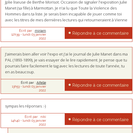
Jplie liseuse de Berthe Morisot. Occasion de signaler l'exposition Julie
Manet (sa fille) à Marmottan. Je n'ai lu que Toute la Violence des
Hommes dans ta liste. Je serais bien incapable de jouer comme toi
avec les titres de mes dernières lectures qui retourneraient à Vienne
Écrit par :
miriam
Répondre à ce commentaire
12h39
-
lundi 03
janvier
2022
J'aimerais bien aller voir l'expo et j'ai le journal de Julie Manet dans ma
PAL (1893-1899), je vais essayer de le lire rapidement. Je pense que tu
pourrais faire facilement le tag avec les lectures de toute l'année, tu
en as beaucoup.
Écrit par :
Aifelle
Répondre à ce commentaire
13h53
-
lundi 03
janvier
2022
sympas les réponses :-)
Écrit par :
niki
Répondre à ce commentaire
14h40
-
lundi 03
janvier
2022