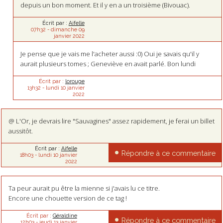
depuis un bon moment. Et il y en a un troisième (Bivouac).
Écrit par :
Aifelle
07h32
-
dimanche 09
janvier 2022
Je pense que je vais me l'acheter aussi :0) Oui je savais qu'il y
aurait plusieurs tomes ; Geneviève en avait parlé. Bon lundi
Écrit par :
lorouge
13h32
-
lundi 10
janvier
2022
@ L'Or, je devrais lire "Sauvagines" assez rapidement, je ferai un billet
aussitôt.
Écrit par :
Aifelle
Répondre à ce commentaire
18h03
-
lundi 10
janvier
2022
Ta peur aurait pu être la mienne si j'avais lu ce titre.
Encore une chouette version de ce tag !
Écrit par :
Géraldine
Répondre à ce commentaire
12h03
-
jeudi 13
janvier