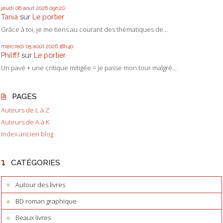
jeudi 06
août 2026
09h20
Tania
sur
Le portier
Grâce à toi, je me tiens au courant des thématiques de...
mercredi 05
août 2026
18h40
Philfff
sur
Le portier
Un pavé + une critique mitigée = je passe mon tour malgré...
PAGES
Auteurs de L à Z
Auteurs de A à K
Index ancien blog
CATÉGORIES
Autour des livres
BD roman graphique
Beaux livres