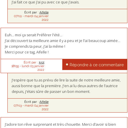
J'ai fait ce que j'ai pu avec ce que j'avais.
Écrit par :
Aifelle
07h11
-
mardi 04
janvier
2022
Euh... moi ça serait Préférer l'été...
J'ai découvert ta meilleure amie il y a peu et je l'ai beaucoup aimée...
Je comprends ta peur, j'ai la même !
Merci pour ce tag, Aifelle !
Écrit par :
krol
Répondre à ce commentaire
18h55
-
lundi 03
janvier
2022
J'espère que tu as prévu de lire la suite de notre meilleure amie,
aussi bonne que la première. J'en ai lu deux autres de l'autrice
depuis, j'étais sûre de passer un bon moment.
Écrit par :
Aifelle
07h13
-
mardi 04
janvier
2022
J'adore ton rêve surprenant et très chouette. Merci d'avoir si bien