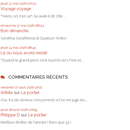
jeudi 21
mai 2026
07h23
Voyage voyage
"Viens, on s'en va", lui avait-il dit. Elle...
dimanche 17
mai 2026
06h24
Bon dimanche
Serafina Serafimova & Quatuor Ardeo
jeudi 14
mai 2026
08h45
Là où nous avons existé
"Quand le grand-père s'est tourné vers Tom et...
COMMENTAIRES RÉCENTS
vendredi 07
août 2026
11h02
Aifelle
sur
Le portier
Oui. Il a de sérieux concurrents si l'on en juge les...
jeudi 06
août 2026
20h55
Philippe D
sur
Le portier
Meilleur thriller de l'année ! Rien que ça !