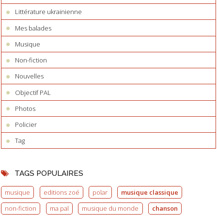
Littérature ukrainienne
Mes balades
Musique
Non-fiction
Nouvelles
Objectif PAL
Photos
Policier
Tag
TAGS POPULAIRES
musique
editions zoé
polar
musique classique
non-fiction
ma pal
musique du monde
chanson